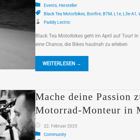
Events
,
Hersteller
Black Tea Motorbikes
,
Bonfire
,
BTM
,
L1e
,
L3e-A1
,
Paddy Lectric
Black Tea Motorbikes geht im April auf Tour! I
eine Chance, die Bikes hautnah zu erleben.
WEITERLESEN →
Mache deine Passion z
Motorrad-Monteur in
22. Februar 2025
Community