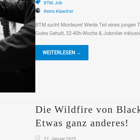
BTM
,
Job
Remo Klawitter
BTM sucht Monteure! Werde Teil eines jungen 
Gutes Gehalt, 32-40h-Woche & Jobroller inklusive
WEITERLESEN →
Die Wildfire von Blac
Etwas ganz anderes!
27. Januar 2025