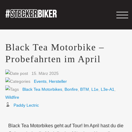
Black Tea Motorbike –
Probefahrten im April
15. März 2025
Events
,
Hersteller
Black Tea Motorbikes
,
Bonfire
,
BTM
,
L1e
,
L3e-A1
,
Wildfire
Paddy Lectric
Black Tea Motorbikes geht auf Tour! Im April hast du die