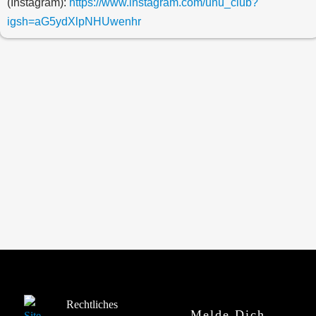
(Instagram):
https://www.instagram.com/unu_club?
igsh=aG5ydXlpNHUwenhr
Rechtliches
Melde Dich