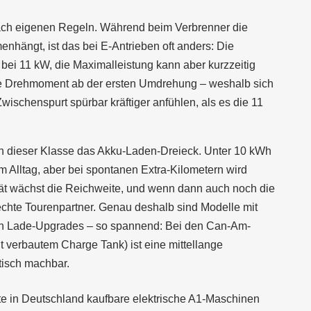
nach eigenen Regeln. Während beim Verbrenner die
enhängt, ist das bei E-Antrieben oft anders: Die
bei 11 kW, die Maximalleistung kann aber kurzzeitig
le Drehmoment ab der ersten Umdrehung – weshalb sich
ischenspurt spürbar kräftiger anfühlen, als es die 11
in dieser Klasse das Akku-Laden-Dreieck. Unter 10 kWh
 im Alltag, aber bei spontanen Extra-Kilometern wird
tät wächst die Reichweite, und wenn dann auch noch die
echte Tourenpartner. Genau deshalb sind Modelle mit
len Lade-Upgrades – so spannend: Bei den Can-Am-
 verbautem Charge Tank) ist eine mittellange
stisch machbar.
eute in Deutschland kaufbare elektrische A1-Maschinen