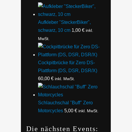
Aufkleber "SteckerBiker",
schwarz, 10 cm
1,00
€
inkl.
MwSt.
Cockpitbrücke für Zero DS-
Plattform (DS, DSR, DSR/X)
60,00
€
inkl. MwSt.
Schlauchschal "Buff" Zero
Motorcycles
5,00
€
inkl. MwSt.
Die nächsten Events: