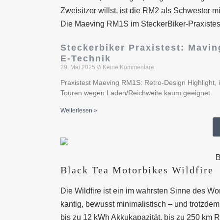
Zweisitzer willst, ist die RM2 als Schwester m
Die Maeving RM1S im SteckerBiker-Praxistest f
Steckerbiker Praxistest: Maving
E-Technik
29. Mai 2025
Keine Kommentare
Praxistest Maeving RM1S: Retro-Design Highlight, in
Touren wegen Laden/Reichweite kaum geeignet.
Weiterlesen »
B
Black Tea Motorbikes Wildfire
Die Wildfire ist ein im wahrsten Sinne des W
kantig, bewusst minimalistisch – und trotzdem
bis zu 12 kWh Akkukapazität, bis zu 250 km R