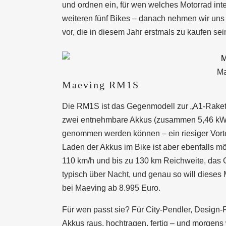
und ordnen ein, für wen welches Motorrad inter
weiteren fünf Bikes – danach nehmen wir uns 
vor, die in diesem Jahr erstmals zu kaufen se
Ma
Maeving RM1S
Die RM1S ist das Gegenmodell zur „A1-Rakete“:
zwei entnehmbare Akkus (zusammen 5,46 kWh)
genommen werden können – ein riesiger Vortei
Laden der Akkus im Bike ist aber ebenfalls m
110 km/h und bis zu 130 km Reichweite, das G
typisch über Nacht, und genau so will dieses
bei Maeving ab 8.995 Euro.
Für wen passt sie? Für City-Pendler, Design-
Akkus raus, hochtragen, fertig – und morgens