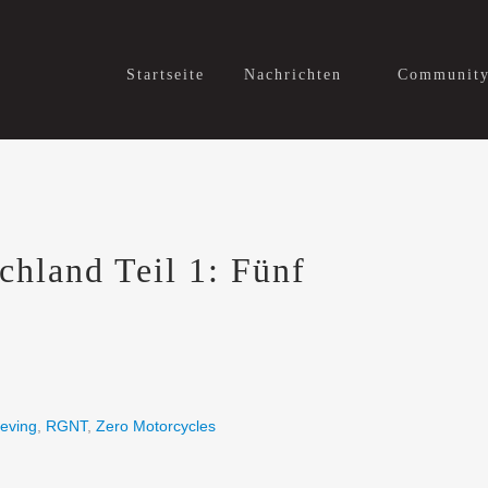
Startseite
Nachrichten
Communit
chland Teil 1: Fünf
eving
,
RGNT
,
Zero Motorcycles