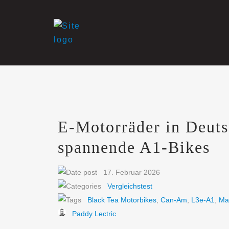
E-Motorräder in Deuts
spannende A1-Bikes
17. Februar 2026
Vergleichstest
Black Tea Motorbikes
,
Can-Am
,
L3e-A1
,
Ma
Paddy Lectric