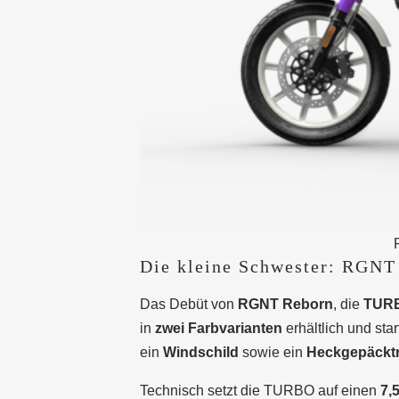
Die kleine Schwester: RGN
Das Debüt von
RGNT Reborn
, die
TUR
in
zwei Farbvarianten
erhältlich und sta
ein
Windschild
sowie ein
Heckgepäckt
Technisch setzt die TURBO auf einen
7,