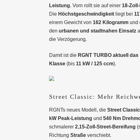
Leistung
. Vorn rollt sie auf einer
18-Zoll
Die
Höchstgeschwindigkeit
liegt bei
11
einem Gewicht von
162 Kilogramm
und 
den
urbanen und stadtnahen Einsatz
a
die Verzögerung.
Damit ist die
RGNT TURBO aktuell das le
Klasse
(bis
11 kW / 125 ccm
).
Street Classic: Mehr Reichw
RGNTs neues Modell, die
Street Classic
kW Peak-Leistung
und
540 Nm Drehm
schmalerer
2,15-Zoll-Street-Bereifung
(s
Richtung
Straße
verschiebt.