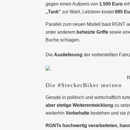
gegen einen Aufpreis von
1.500 Euro
erh
„Tank“
zur Wahl, Letzterer kostet
695 Eu
Parallel zum neuen Modell baut RGNT 
unter anderem
beheizte Griffe
sowie ei
Buche schlagen.
Die
Auslieferung
der vorbestellten Fahr
R
Die #SteckerBiker meinen
Gerade in politisch und wirtschaftlich t
aber stetige Weiterentwicklung
zu setz
weiterhin
Vorbehalte
bestehen und sie
(
RGNTs hochwertig verarbeiteten, handg