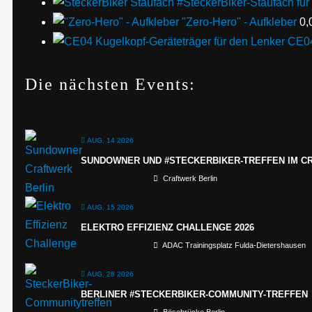
#SteckerBiker-Staufach fü
"Zero-Hero" - Aufkleber
0,
CE04
Die nächsten Events:
AUG. 14 2026
SUNDOWNER UND #STECKERBIKER-TREFFEN IM C
Craftwerk Berlin
AUG. 15 2026
ELEKTRO EFFIZIENZ CHALLENGE 2026
ADAC Trainingsplatz Fulda-Dietershausen
AUG. 28 2026
BERLINER #STECKERBIKER-COMMUNITY-TREFFEN