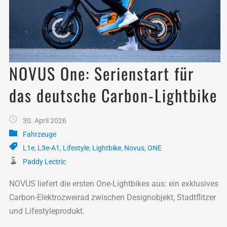
NOVUS One: Serienstart für
das deutsche Carbon-Lightbike
30. April 2026
Fahrzeuge
L1e
,
L3e-A1
,
Lifestyle
,
Lightbike
,
Novus
,
ONE
Paddy Lectric
NOVUS liefert die ersten One-Lightbikes aus: ein exklusives
Carbon-Elektrozweirad zwischen Designobjekt, Stadtflitzer
und Lifestyleprodukt.