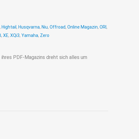
,
Hightail
,
Husqvarna
,
Niu
,
Offroad
,
Online Magazin
,
ORI
,
B
,
XE
,
XQi3
,
Yamaha
,
Zero
ihres PDF-Magazins dreht sich alles um