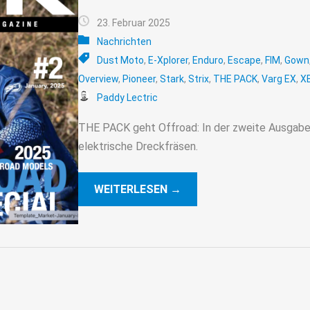
23. Februar 2025
Nachrichten
Dust Moto
,
E-Xplorer
,
Enduro
,
Escape
,
FIM
,
Gown
Overview
,
Pioneer
,
Stark
,
Strix
,
THE PACK
,
Varg EX
,
X
Paddy Lectric
THE PACK geht Offroad: In der zweite Ausgabe 
elektrische Dreckfräsen.
WEITERLESEN →