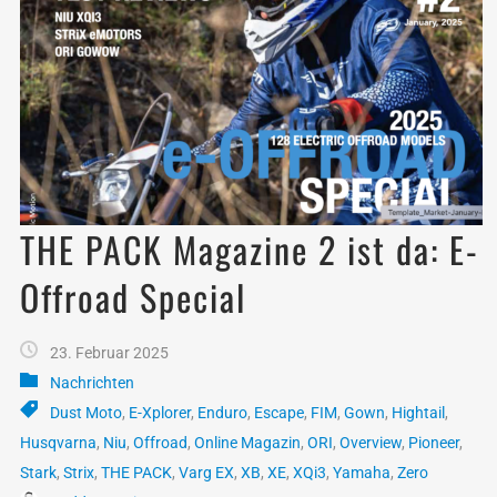
THE PACK Magazine 2 ist da: E-
Offroad Special
23. Februar 2025
Nachrichten
Dust Moto
,
E-Xplorer
,
Enduro
,
Escape
,
FIM
,
Gown
,
Hightail
,
Husqvarna
,
Niu
,
Offroad
,
Online Magazin
,
ORI
,
Overview
,
Pioneer
,
Stark
,
Strix
,
THE PACK
,
Varg EX
,
XB
,
XE
,
XQi3
,
Yamaha
,
Zero