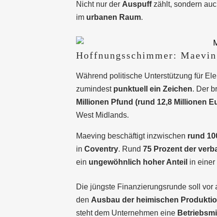
Nicht nur der
Auspuff
zählt, sondern au
im
urbanen Raum
.
Hoffnungsschimmer: Maevin
Während politische Unterstützung für Ele
zumindest
punktuell ein Zeichen
. Der b
Millionen Pfund (rund 12,8 Millionen E
West Midlands.
Maeving beschäftigt inzwischen
rund 10
in
Coventry
. Rund
75 Prozent der ver
ein
ungewöhnlich hoher Anteil
in einer 
Die jüngste Finanzierungsrunde soll vor 
den
Ausbau der heimischen Produkti
steht dem Unternehmen eine
Betriebsmit