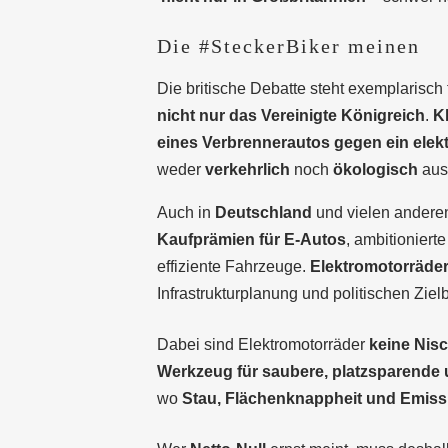
Die #SteckerBiker meinen
Die britische Debatte steht exemplarisch 
nicht nur das Vereinigte Königreich
.
K
eines Verbrennerautos gegen ein elek
weder
verkehrlich
noch
ökologisch
aus
Auch in
Deutschland
und vielen ander
Kaufprämien für E-Autos
, ambitioniert
effiziente Fahrzeuge.
Elektromotorräder,
Infrastrukturplanung und politischen Ziel
Dabei sind Elektromotorräder
keine Nisc
Werkzeug für saubere, platzsparende 
wo
Stau, Flächenknappheit und Emiss