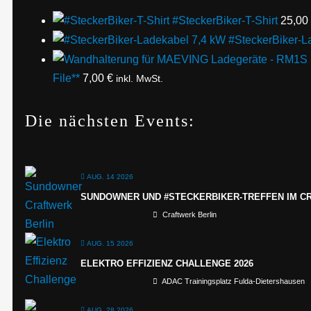
#SteckerBiker-T-Shirt
25,00
#SteckerBiker-L
File**
7,00
€
inkl. MwSt.
Die nächsten Events:
AUG. 14 2026
SUNDOWNER UND #STECKERBIKER-TREFFEN IM C
Craftwerk Berlin
AUG. 15 2026
ELEKTRO EFFIZIENZ CHALLENGE 2026
ADAC Trainingsplatz Fulda-Dietershausen
AUG. 28 2026