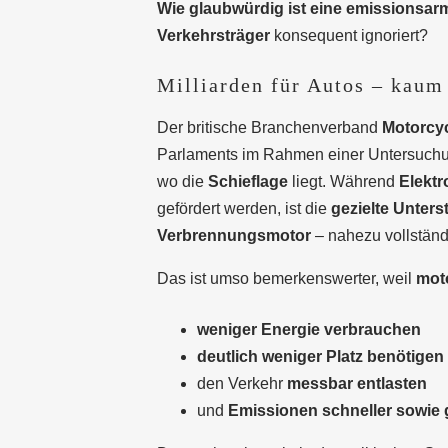
Wie glaubwürdig ist eine emissionsar
Verkehrsträger
konsequent ignoriert?
Milliarden für Autos – kaum
Der britische Branchenverband
Motorcyc
Parlaments im Rahmen einer Untersuch
wo die
Schieflage
liegt. Während
Elektr
gefördert werden, ist die
gezielte Unters
Verbrennungsmotor
– nahezu vollstän
Das ist umso bemerkenswerter, weil
moto
weniger Energie verbrauchen
deutlich weniger Platz benötigen
den Verkehr
messbar entlasten
und
Emissionen schneller sowie 