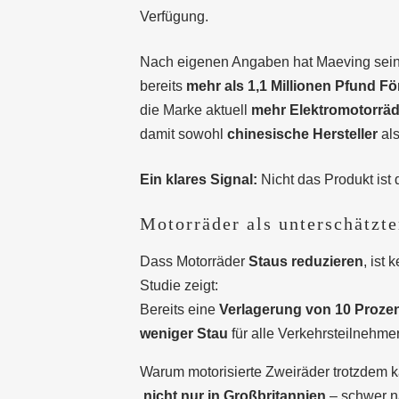
Verfügung.
Nach eigenen Angaben hat Maeving sei
bereits
mehr als 1,1 Millionen Pfund För
die Marke aktuell
mehr Elektromotorräde
damit sowohl
chinesische Hersteller
al
Ein klares Signal:
Nicht das Produkt ist
Motorräder als unterschätzt
Dass Motorräder
Staus reduzieren
, ist
Studie zeigt:
Bereits eine
Verlagerung von 10 Proze
weniger Stau
für alle Verkehrsteilnehme
Warum motorisierte Zweiräder trotzdem k
nicht nur in Großbritannien
– schwer n