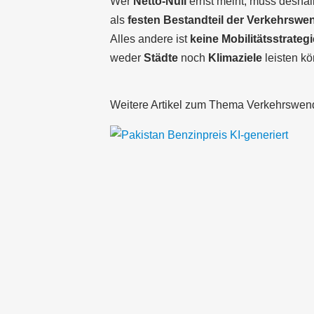
Wer
Netto-Null
ernst meint, muss desha
als
festen Bestandteil der Verkehrswe
Alles andere ist
keine Mobilitätsstrategi
weder
Städte
noch
Klimaziele
leisten k
Weitere Artikel zum Thema Verkehrswen