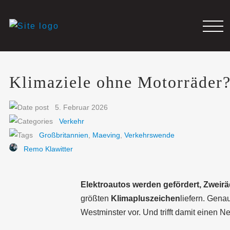
Klimaziele ohne Motorräder
5. Februar 2026
Verkehr
Großbritannien
,
Maeving
,
Verkehrswende
Remo Klawitter
Elektroautos werden gefördert, Zweirä
größten
Klimapluszeichen
liefern. Genau
Westminster vor. Und trifft damit einen Ne