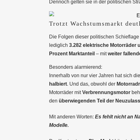
Dennoch gelten sie in der politischen Str
Trotzt Wachstumsmarkt deutl
Die Folgen dieser politischen Schieflage
lediglich
3.282 elektrische Motorräder
Prozent Marktanteil
– mit
weiter fallen
Besonders alarmierend:
Innerhalb von nur vier Jahren hat sich di
halbiert
. Und das, obwohl der
Motorrad
Motorräder mit
Verbrennungsmotor
beh
den
überwiegenden Teil der Neuzulas
Mit anderen Worten:
Es fehlt nicht an N
Modelle.