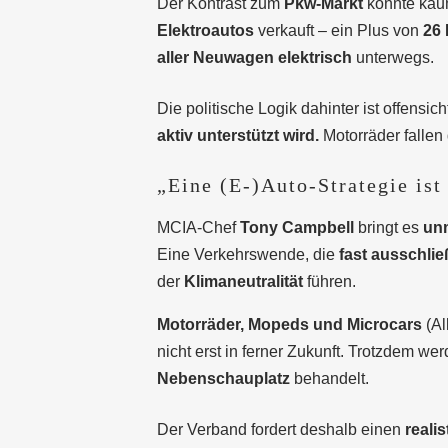
Der Kontrast zum
Pkw-Markt
könnte kaum
Elektroautos
verkauft – ein Plus von
26 
aller Neuwagen elektrisch
unterwegs.
Die politische Logik dahinter ist offensich
aktiv unterstützt wird.
Motorräder fallen
„Eine (E-)Auto-Strategie ist
MCIA-Chef
Tony Campbell
bringt es
unm
Eine Verkehrswende, die
fast ausschlie
der
Klimaneutralität
führen.
Motorräder, Mopeds und Microcars
(Al
nicht erst in ferner Zukunft. Trotzdem wer
Nebenschauplatz
behandelt.
Der Verband fordert deshalb einen
reali