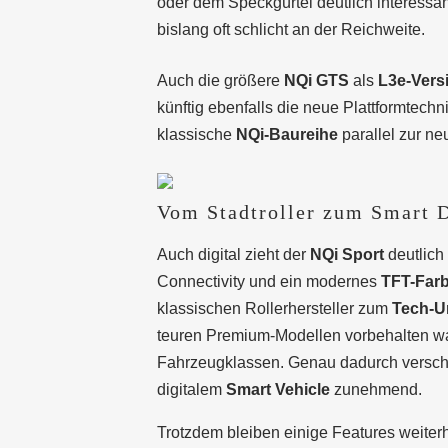
oder dem Speckgürtel deutlich interessan
bislang oft schlicht an der Reichweite.
Auch die größere
NQi GTS
als
L3e-Versi
künftig ebenfalls die neue Plattformtechn
klassische
NQi-Baureihe
parallel zur n
Vom Stadtroller zum Smart 
Auch digital zieht der
NQi Sport
deutlich
Connectivity und ein modernes
TFT-Farb
klassischen Rollerhersteller zum
Tech-U
teuren Premium-Modellen vorbehalten wa
Fahrzeugklassen. Genau dadurch versch
digitalem
Smart Vehicle
zunehmend.
Trotzdem bleiben einige Features weiter