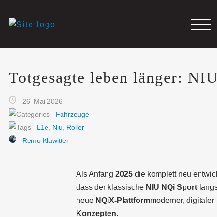
Totgesagte leben länger: NI
26. Mai 2026
Fahrzeuge
L1e
,
Niu
,
Roller
Remo Klawitter
Als Anfang
2025
die komplett neu entwic
dass der klassische
NIU NQi Sport
langs
neue
NQiX-Plattform
moderner, digitaler
Konzepten
.