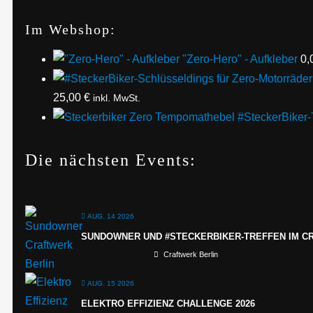
Im Webshop:
"Zero-Hero" - Aufkleber
0,
25,00
€
inkl. MwSt.
#SteckerBiker-
Die nächsten Events:
AUG. 14 2026
SUNDOWNER UND #STECKERBIKER-TREFFEN IM C
Craftwerk Berlin
AUG. 15 2026
ELEKTRO EFFIZIENZ CHALLENGE 2026