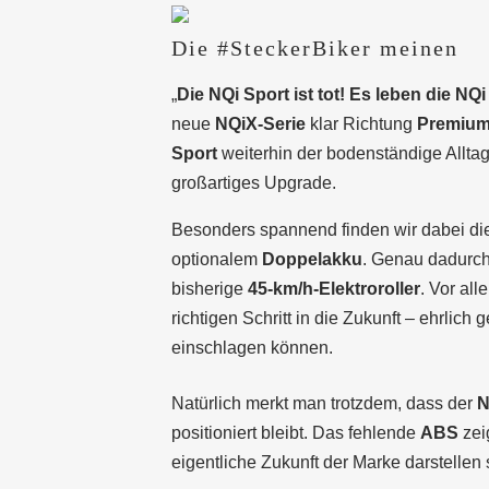
Die #SteckerBiker meinen
„
Die NQi Sport ist tot! Es leben die NQi
neue
NQiX-Serie
klar Richtung
Premium-
Sport
weiterhin der bodenständige Alltag
großartiges Upgrade.
Besonders spannend finden wir dabei di
optionalem
Doppelakku
. Genau dadurch 
bisherige
45-km/h-Elektroroller
. Vor all
richtigen Schritt in die Zukunft – ehrlic
einschlagen können.
Natürlich merkt man trotzdem, dass der
N
positioniert bleibt. Das fehlende
ABS
zeig
eigentliche Zukunft der Marke darstellen s