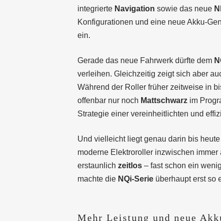
integrierte
Navigation
sowie das neue
N
Konfigurationen und eine neue Akku-Gene
ein.
Gerade das neue Fahrwerk dürfte dem
N
verleihen. Gleichzeitig zeigt sich aber a
Während der Roller früher zeitweise in bi
offenbar nur noch
Mattschwarz
im Progra
Strategie einer vereinheitlichten und effi
Und vielleicht liegt genau darin bis heu
moderne Elektroroller inzwischen immer a
erstaunlich
zeitlos
– fast schon ein wenig
machte die
NQi-Serie
überhaupt erst so e
Mehr Leistung und neue Akk