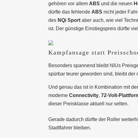
gehören vor allem
ABS
und die neuen
H
dürfte das fehlende
ABS
nicht jeder Fah
des
NQi Sport
aber auch, wie viel Tech
ist. Der günstige Einstiegspreis dürfte vi
Kampfansage statt Preisscho
Besonders spannend bleibt NIUs Preisges
spürbar teurer geworden sind, bleibt der
Und genau das ist in Kombination mit de
moderne
Connectivity
,
72-Volt-Plattfor
dieser Preisklasse aktuell nur selten.
Gerade dadurch dürfte der Roller weiterh
Stadtfahrer bleiben.