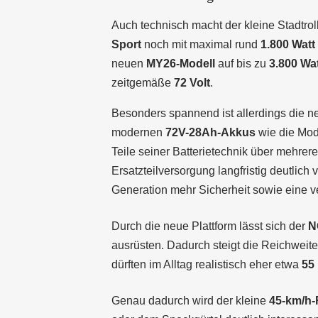
Auch technisch macht der kleine Stadtro
Sport
noch mit maximal rund
1.800 Watt
neuen
MY26-Modell
auf bis zu
3.800 Wat
zeitgemäße
72 Volt
.
Besonders spannend ist allerdings die 
modernen
72V-28Ah-Akkus
wie die Mod
Teile seiner Batterietechnik über mehrere
Ersatzteilversorgung langfristig deutlich 
Generation mehr Sicherheit sowie eine ve
Durch die neue Plattform lässt sich der
N
ausrüsten. Dadurch steigt die Reichweite
dürften im Alltag realistisch eher etwa
55 
Genau dadurch wird der kleine
45-km/h-