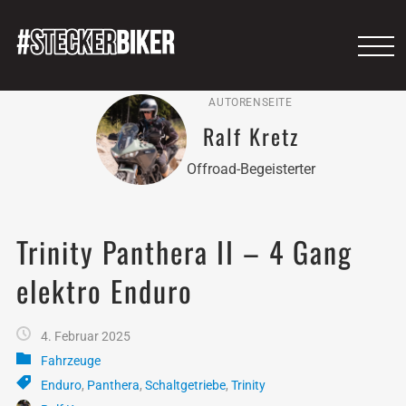
AUTORENSEITE
Ralf Kretz
Offroad-Begeisterter
Trinity Panthera II – 4 Gang
elektro Enduro
4. Februar 2025
Fahrzeuge
Enduro
,
Panthera
,
Schaltgetriebe
,
Trinity