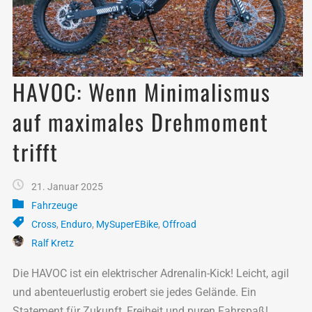
HAVOC: Wenn Minimalismus
auf maximales Drehmoment
trifft
21. Januar 2025
Fahrzeuge
Cross
,
Enduro
,
MySuperEBike
,
Offroad
Ralf Kretz
Die HAVOC ist ein elektrischer Adrenalin-Kick! Leicht, agil
und abenteuerlustig erobert sie jedes Gelände. Ein
Statement für Zukunft, Freiheit und puren Fahrspaß!