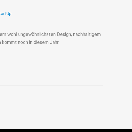
tartUp
dem wohl ungewöhnlichsten Design, nachhaltigem
n kommt noch in diesem Jahr.