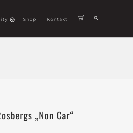
ity
Shop
Kontakt
Rosbergs „Non Car“