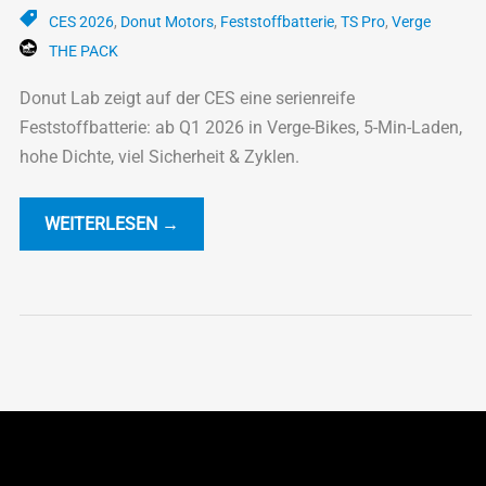
CES 2026
,
Donut Motors
,
Feststoffbatterie
,
TS Pro
,
Verge
THE PACK
Donut Lab zeigt auf der CES eine serienreife
Feststoffbatterie: ab Q1 2026 in Verge-Bikes, 5-Min-Laden,
hohe Dichte, viel Sicherheit & Zyklen.
WEITERLESEN →