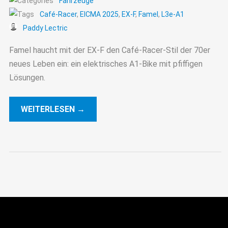
Fahrzeuge
Café-Racer
,
EICMA 2025
,
EX-F
,
Famel
,
L3e-A1
Paddy Lectric
Famel haucht mit der EX-F den Café-Racer-Stil der 70er
neues Leben ein: ein elektrisches A1-Bike mit pfiffigen
Lösungen.
WEITERLESEN →