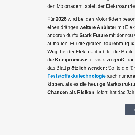
den Motorrädern, spielt der
Elektroantri
Für
2026
wird bei den Motorrädern beso
einen drängen
weitere Anbieter
mit Elek
anderen dürfte
Stark Future
mit der neu 
aufbauen. Für die großen,
tourentaugli
Weg
, bis der Elektroantrieb für die Breite
die
Kompromisse
für viele
zu groß
, noc
das Blatt
plötzlich wenden
: Sollte die fü
Feststoffakkutechnologie
auch nur
ans
kippen, als es die heutige Marktstruktu
Chancen als Risiken
liefert, hat das Ja
I