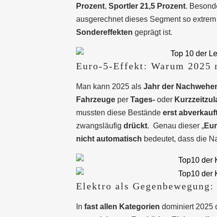
Prozent
,
Sportler 21,5 Prozent
. Besonder
ausgerechnet dieses Segment so extrem ei
Sondereffekten
geprägt ist.
Euro-5-Effekt: Warum 2025 n
Man kann 2025 als
Jahr der Nachwehe
Fahrzeuge
per
Tages-
oder
Kurzzeitzu
mussten diese Bestände
erst abverkauf
zwangsläufig
drückt
.
Genau dieser „
Eur
nicht automatisch
bedeutet, dass die Na
Elektro als Gegenbewegung: 
In
fast allen Kategorien
dominiert 2025