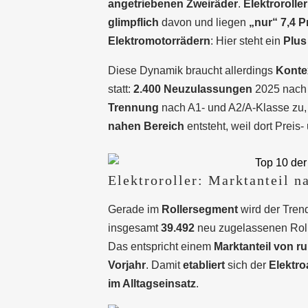
angetriebenen Zweiräder
.
Elektroroller
glimpflich
davon und liegen
„nur“ 7,4 P
Elektromotorrädern
: Hier steht ein
Plus
Diese Dynamik braucht allerdings
Konte
statt:
2.400 Neuzulassungen
2025 nach 
Trennung
nach A1- und A2/A-Klasse zu, a
nahen Bereich
entsteht, weil dort Preis
Elektroroller: Marktanteil n
Gerade im
Rollersegment
wird der Trend 
insgesamt
39.492
neu zugelassenen Roller
Das entspricht einem
Marktanteil von r
Vorjahr
. Damit
etabliert
sich der
Elektro
im Alltagseinsatz
.