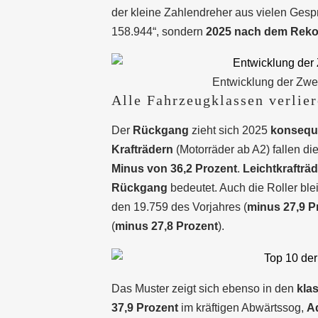
der kleine Zahlendreher aus vielen Gesp
158.944“, sondern
2025 nach dem Reko
Entwicklung der Zwe
Alle Fahrzeugklassen verlier
Der
Rückgang
zieht sich 2025
konsequ
Krafträdern
(Motorräder ab A2) fallen d
Minus von 36,2 Prozent
.
Leichtkrafträd
Rückgang
bedeutet. Auch die Roller ble
den 19.759 des Vorjahres (
minus 27,9 P
(
minus 27,8 Prozent
).
Das Muster zeigt sich ebenso in den
kla
37,9 Prozent
im kräftigen Abwärtssog,
A