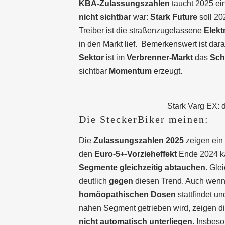
KBA-Zulassungszahlen
taucht 2025 ein
nicht sichtbar
war:
Stark Future
soll 20
Treiber ist die straßenzugelassene
Elekt
in den Markt lief.
Bemerkenswert ist dara
Sektor
ist im
Verbrenner-Markt
das
Sch
sichtbar
Momentum
erzeugt.
Stark Varg EX: 
Die SteckerBiker meinen:
Die
Zulassungszahlen 2025
zeigen ein 
den
Euro-5+-Vorzieheffekt
Ende 2024 ka
Segmente gleichzeitig abtauchen
. Gle
deutlich
gegen
diesen Trend. Auch wenn
homöopathischen Dosen
stattfindet un
nahen Segment getrieben wird, zeigen d
nicht automatisch unterliegen
. Insbes