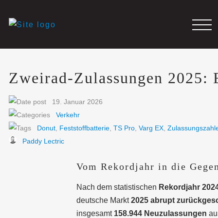
Zweirad-Zulassungen 2025: E
19. Januar 2026
Verkehr
Donut
,
Feststoffbatterie
,
TS Pro
,
Varg EX
,
Zulassungszahl
Paddy Lectric
Vom Rekordjahr in die Geg
Nach dem statistischen
Rekordjahr 202
deutsche Markt
2025 abrupt zurückgesc
insgesamt
158.944 Neuzulassungen
aus