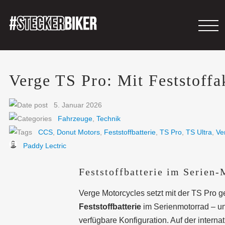
Verge TS Pro: Mit Feststoff
5. Januar 2026
Fahrzeuge
,
Technik
CCS
,
Donut Motors
,
Feststoffbatterie
,
TS Pro
,
TS Ultra
,
Ve
Paddy Lectric
Feststoffbatterie im Serien
Verge Motorcycles setzt mit der TS Pro g
Feststoffbatterie
im Serienmotorrad – un
verfügbare Konfiguration. Auf der internat