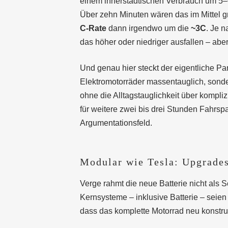
einem innerstädtischen Verbrauch um 5
Über zehn Minuten wären das im Mittel g
C-Rate
dann irgendwo um die
~3C
. Je 
das höher oder niedriger ausfallen – aber
Und genau hier steckt der eigentliche P
Elektromotorräder massentauglich, sond
ohne die Alltagstauglichkeit über kompl
für weitere zwei bis drei Stunden Fahrsp
Argumentationsfeld.
Modular wie Tesla: Upgrades
Verge rahmt die neue Batterie nicht als
Kernsysteme – inklusive Batterie – seien 
dass das komplette Motorrad neu konstru