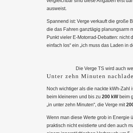
vergleichbar sind diese Angaben erst da
ausweist.
Spannend ist: Verge verkauft die große Ba
die das Fahren ganztägig planungsarm ma
Punkt vieler E-Motorrad-Debatten: nicht d
einfach los“ ein „ich muss das Laden in 
Die Verge TS wird auch we
Unter zehn Minuten nachlad
Noch wichtiger als die nackte kWh-Zahl i
beim kleineren und bis zu
200 kW
beim g
„in unter zehn Minuten“, die Verge mit
20
Wenn man diese Werte grob in Energie übe
praktisch nicht existierte und den auch 