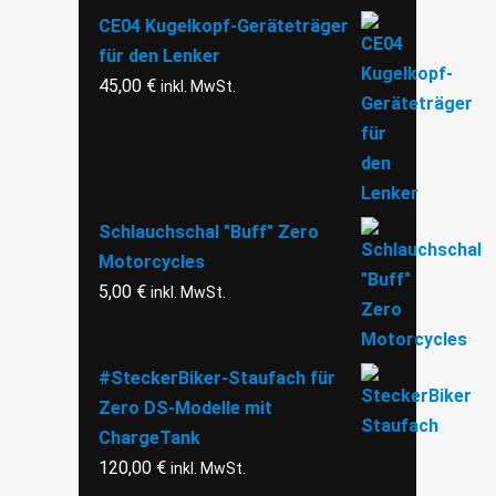
CE04 Kugelkopf-Geräteträger
für den Lenker
45,00
€
inkl. MwSt.
Schlauchschal "Buff" Zero
Motorcycles
5,00
€
inkl. MwSt.
#SteckerBiker-Staufach für
Zero DS-Modelle mit
ChargeTank
120,00
€
inkl. MwSt.