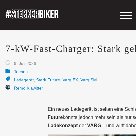
7-kW-Fast-Charger: Stark ge
9. Juli 2026
Technik
Ladegerät
,
Stark Future
,
Varg EX
,
Varg SM
Remo Klawitter
Ein neues Ladegerät ist selten eine Schl
Future
könnte jedoch mehr sein als nur sc
Ladekonzept
der
VARG
– und wirft dab