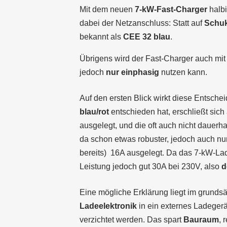
Mit dem neuen
7-kW-Fast-Charger
halbi
dabei der Netzanschluss: Statt auf
Schu
bekannt als
CEE 32 blau
.
Übrigens wird der Fast-Charger auch mi
jedoch
nur einphasig
nutzen kann.
Auf den ersten Blick wirkt diese Entsch
blau/rot
entschieden hat, erschließt sic
ausgelegt, und die oft auch nicht dauerh
da schon etwas robuster, jedoch auch nu
bereits) 16A ausgelegt. Da das 7-kW-La
Leistung jedoch gut 30A bei 230V, also
d
Eine mögliche Erklärung liegt im grunds
Ladeelektronik
in ein externes Ladegerät
verzichtet werden. Das spart
Bauraum
, 