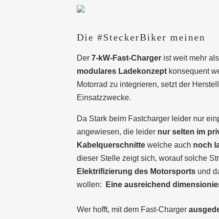
Die #SteckerBiker meinen
Der
7-kW-Fast-Charger
ist weit mehr al
modulares Ladekonzept
konsequent wei
Motorrad zu integrieren, setzt der Herstel
Einsatzzwecke.
Da Stark beim Fastcharger leider nur ein
angewiesen, die leider
nur selten im pr
Kabelquerschnitte
welche auch
noch l
dieser Stelle zeigt sich, worauf solche S
Elektrifizierung des Motorsports
und da
wollen:
Eine ausreichend dimensionie
Wer hofft, mit dem Fast-Charger
ausgede