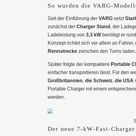
So wurden die VARG-Modelle
Seit der Einführung der
VARG
setzt
Star
zunächst der
Charger Stand
, der Ladeg
Ladeleistung von
3,3 kW
benötigt er run
Konzept richtet sich vor allem an Fahrer,
Rennstrecke
zwischen den Turns laden.
Später folgte der kompaktere
Portable C
einfacher transportieren lässt. Für den w
Großbritannien
,
die Schweiz
,
die USA
Portable Charger mit einem entsprechend
werden.
S
Der neue 7-kW-Fast-Charger