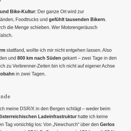
und Bike-Kultur
: Der ganze Ort wird zur
tänden, Foodtrucks und
gefühlt tausenden Bikern
.
durch die Menge schieben. Wer Motorengeräusch
falsch.
orm
stattfand, wollte ich mir nicht entgehen lassen. Also
aden und
800 km nach Süden
gekarrt – zwei Tage in den
h zu Verbrenner-Zeiten bin ich nicht auf eigener Achse
tobahn
in zwei Tagen.
ände
 sich meine DSR/X in den Bergen schlägt – weder beim
österreichischen Ladeinfrastruktur
hatte ich keine
en Tag vorsichtig los: Von „Newchurch“ über den
Gerlos