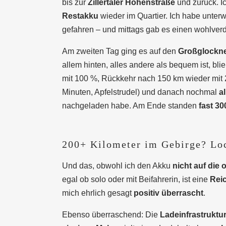
bis zur
Zillertaler Höhenstraße
und zurück. Ic
Restakku
wieder im Quartier. Ich habe unter
gefahren – und mittags gab es einen wohlver
Am zweiten Tag ging es auf den
Großglockn
allem hinten, alles andere als bequem ist, bl
mit 100 %, Rückkehr nach 150 km wieder mit
Minuten, Apfelstrudel) und danach nochmal
a
nachgeladen habe. Am Ende standen
fast 3
200+ Kilometer im Gebirge? Lo
Und das, obwohl ich den Akku
nicht auf die 
egal ob solo oder mit Beifahrerin, ist eine
Rei
mich ehrlich gesagt
positiv überrascht
.
Ebenso überraschend: Die
Ladeinfrastruktu