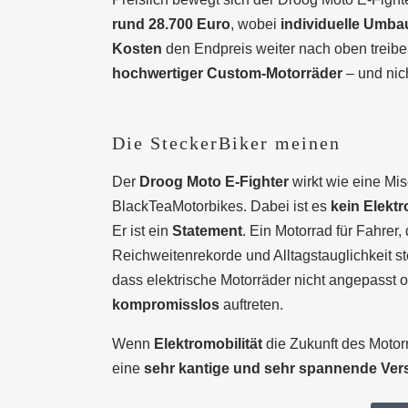
rund 28.700 Euro
, wobei
individuelle Umba
Kosten
den Endpreis weiter nach oben treiben
hochwertiger Custom-Motorräder
– und nich
Die SteckerBiker meinen
Der
Droog Moto E-Fighter
wirkt wie eine Mi
BlackTeaMotorbikes. Dabei ist es
kein Elektr
Er ist ein
Statement
. Ein Motorrad für Fahrer,
Reichweitenrekorde und Alltagstauglichkeit st
dass elektrische Motorräder nicht angepasst 
kompromisslos
auftreten.
Wenn
Elektromobilität
die Zukunft des Motorra
eine
sehr kantige und sehr spannende Ver