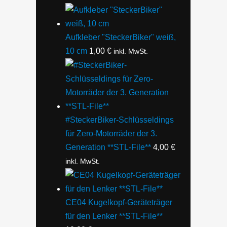
Aufkleber "SteckerBiker" weiß,
10 cm
1,00
€
inkl. MwSt.
#SteckerBiker-Schlüsseldings
für Zero-Motorräder der 3.
Generation **STL-File**
4,00
€
inkl. MwSt.
CE04 Kugelkopf-Geräteträger
für den Lenker **STL-File**