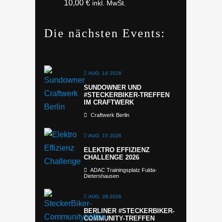
10,00
€
inkl. MwSt.
Die nächsten Events:
AUG. 14 2026
SUNDOWNER UND
#STECKERBIKER-TREFFEN
IM CRAFTWERK
Craftwerk Berlin
AUG. 15 2026
ELEKTRO EFFIZIENZ
CHALLENGE 2026
ADAC Trainingsplatz Fulda-
Dietershausen
AUG. 28 2026
BERLINER #STECKERBIKER-
COMMUNITY-TREFFEN