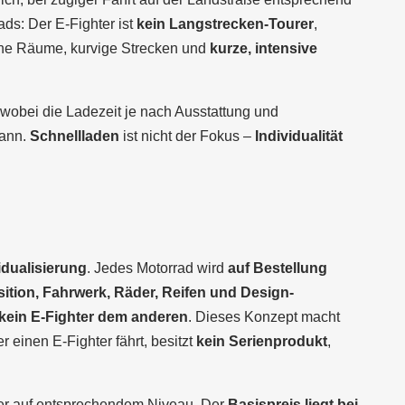
ds: Der E-Fighter ist
kein Langstrecken-Tourer
,
ne Räume, kurvige Strecken und
kurze, intensive
 wobei die Ladezeit je nach Ausstattung und
kann.
Schnellladen
ist nicht der Fokus –
Individualität
idualisierung
. Jedes Motorrad wird
auf Bestellung
sition, Fahrwerk, Räder, Reifen und Design-
kein E-Fighter dem anderen
. Dieses Konzept macht
r einen E-Fighter fährt, besitzt
kein Serienprodukt
,
ter auf entsprechendem Niveau. Der
Basispreis liegt bei