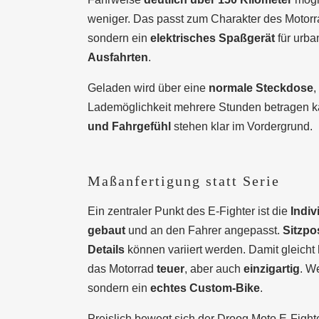
weniger. Das passt zum Charakter des Motorra
sondern ein
elektrisches Spaßgerät
für urba
Ausfahrten
.
Geladen wird über eine
normale Steckdose
,
Lademöglichkeit mehrere Stunden betragen 
und Fahrgefühl
stehen klar im Vordergrund.
Maßanfertigung statt Serie
Ein zentraler Punkt des E-Fighter ist die
Indiv
gebaut
und an den Fahrer angepasst.
Sitzpo
Details
können variiert werden. Damit gleicht
das Motorrad
teuer
, aber auch
einzigartig
. We
sondern ein
echtes Custom-Bike
.
Preislich bewegt sich der Droog Moto E-Figh