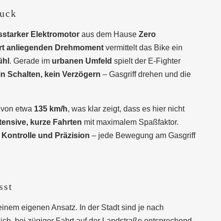
ruck
sstarker Elektromotor
aus dem Hause
Zero
rt anliegenden Drehmoment
vermittelt das Bike ein
ühl
. Gerade im
urbanen Umfeld
spielt der E-Fighter
n Schalten, kein Verzögern
– Gasgriff drehen und die
h von etwa
135 km/h
, was klar zeigt, dass es hier nicht
tensive, kurze Fahrten
mit maximalem Spaßfaktor.
n
Kontrolle und Präzision
– jede Bewegung am Gasgriff
sst
einem eigenen Ansatz. In der Stadt sind je nach
ch, bei zügiger Fahrt auf der Landstraße entsprechend