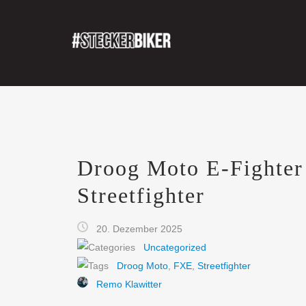
Droog Moto E-Fighter 
Streetfighter
20. Dezember 2025
Uncategorized
Droog Moto
,
FXE
,
Streetfighter
Remo Klawitter