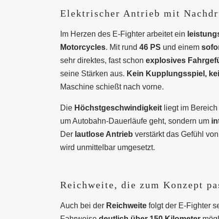
Elektrischer Antrieb mit Nachd
Im Herzen des E-Fighter arbeitet ein
leistung
Motorcycles
. Mit rund
46 PS
und einem
sofo
sehr direktes, fast schon
explosives Fahrgef
seine Stärken aus.
Kein Kupplungsspiel, kei
Maschine schießt nach vorne.
Die
Höchstgeschwindigkeit
liegt im Bereic
um Autobahn-Dauerläufe geht, sondern um
in
Der
lautlose Antrieb
verstärkt das Gefühl vo
wird unmittelbar umgesetzt.
Reichweite, die zum Konzept pa
Auch bei der
Reichweite
folgt der E-Fighter s
Fahrweise
deutlich über 150 Kilometer
mögli