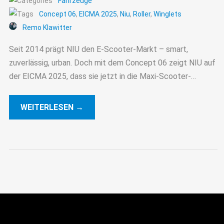
Fahrzeuge
Concept 06
,
EICMA 2025
,
Niu
,
Roller
,
Winglets
Remo Klawitter
Seit 2014 prägt NIU den E-Scooter-Markt – smart,
zuverlässig, urban. Doch mit dem Concept 06 zeigt NIU auf
der EICMA 2025, dass sie jetzt in die Maxi-Scooter-
Liga aufsteigen: stärker, schneller, vernetzter,
tourentauglicher.
WEITERLESEN →