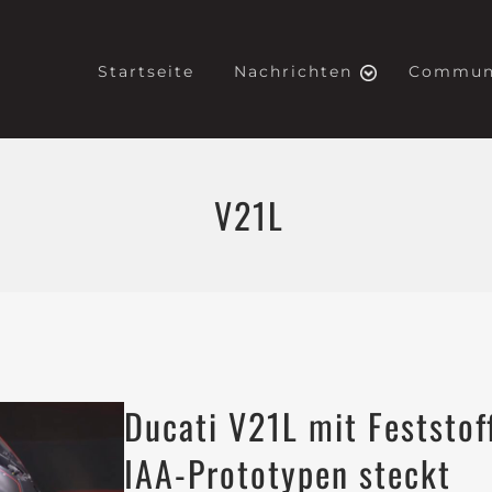
Startseite
Nachrichten
Commun
V21L
Ducati V21L mit Feststof
IAA-Prototypen steckt