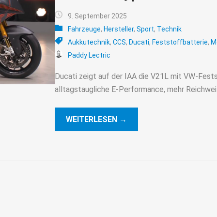
9. September 2025
Fahrzeuge
,
Hersteller
,
Sport
,
Technik
Aukkutechnik
,
CCS
,
Ducati
,
Feststoffbatterie
,
M
Paddy Lectric
Ducati zeigt auf der IAA die V21L mit VW-Fests
alltagstaugliche E-Performance, mehr Reichweit
WEITERLESEN →