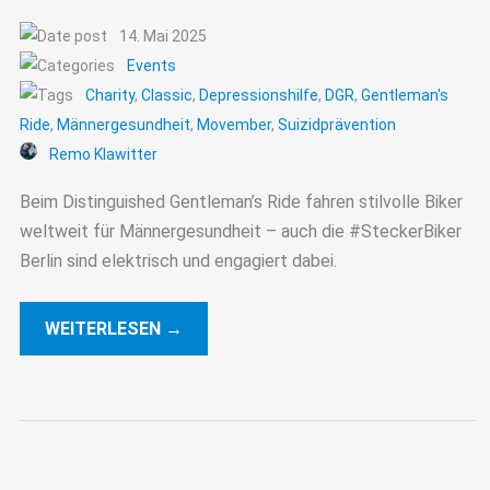
14. Mai 2025
Events
Charity
,
Classic
,
Depressionshilfe
,
DGR
,
Gentleman's
Ride
,
Männergesundheit
,
Movember
,
Suizidprävention
Remo Klawitter
Beim Distinguished Gentleman’s Ride fahren stilvolle Biker
weltweit für Männergesundheit – auch die #SteckerBiker
Berlin sind elektrisch und engagiert dabei.
WEITERLESEN →