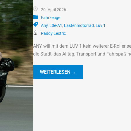
20. April 2026
Fahrzeuge
Any
,
L3e-A1
,
Lastenmotorrad
,
Luv 1
Paddy Lectric
ANY will mit dem LUV 1 kein weiterer E-Roller se
die Stadt, das Alltag, Transport und Fahrspaß n
WEITERLESEN →