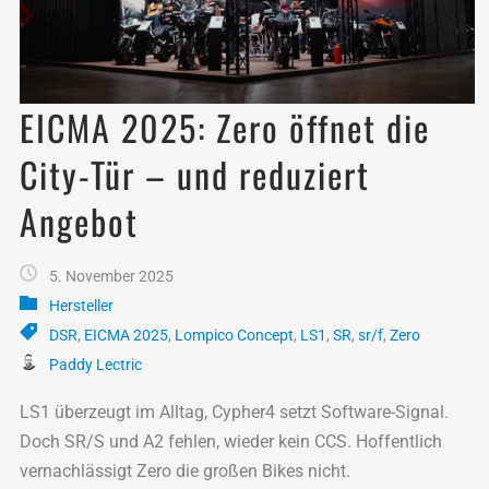
EICMA 2025: Zero öffnet die
City-Tür – und reduziert
Angebot
5. November 2025
Hersteller
DSR
,
EICMA 2025
,
Lompico Concept
,
LS1
,
SR
,
sr/f
,
Zero
Paddy Lectric
LS1 überzeugt im Alltag, Cypher4 setzt Software-Signal.
Doch SR/S und A2 fehlen, wieder kein CCS. Hoffentlich
vernachlässigt Zero die großen Bikes nicht.