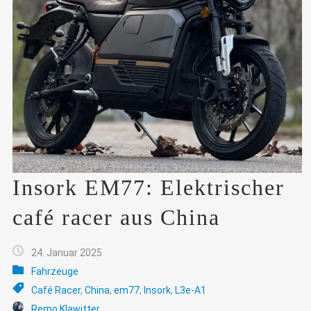
Insork EM77: Elektrischer
café racer aus China
24. Januar 2025
Fahrzeuge
Café Racer
,
China
,
em77
,
Insork
,
L3e-A1
Remo Klawitter