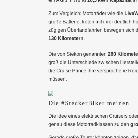
ein Akku mit rund
10,5 kWh Kapazität
in
Zum Vergleich: Motorräder wie die
LiveW
große Batterie, treten mit ihrer deutlich
zügigen Überlandfahrten bewegen sich di
130 Kilometern
.
Die von Siekon genannten
260 Kilomete
groß die Unterschiede zwischen Herstel
die Cruise Prince ihre versprochene Reic
müssen.
Die #SteckerBiker meinen
Die Idee eines elektrischen Cruisers ode
genau diese Motorradklassen zu den
gro
Gerade große Tourer könnten zeigen, das