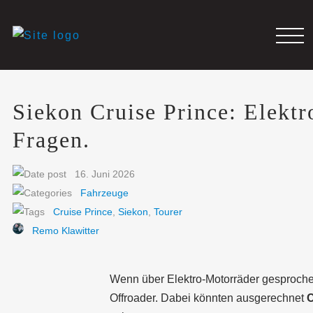
Siekon Cruise Prince: Elekt
Fragen.
16. Juni 2026
Fahrzeuge
Cruise Prince
,
Siekon
,
Tourer
Remo Klawitter
Wenn über Elektro-Motorräder gesprochen
Offroader. Dabei könnten ausgerechnet
C