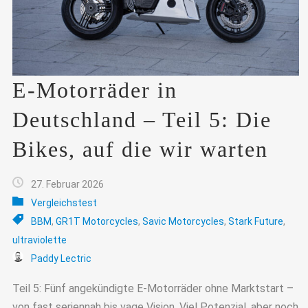
E-Motorräder in
Deutschland – Teil 5: Die
Bikes, auf die wir warten
27. Februar 2026
Vergleichstest
BBM
,
GR1T Motorcycles
,
Savic Motorcycles
,
Stark Future
,
ultraviolette
Paddy Lectric
Teil 5: Fünf angekündigte E-Motorräder ohne Marktstart –
von fast seriennah bis vage Vision. Viel Potenzial, aber noch