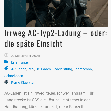
Irrweg AC-Typ2-Ladung – oder:
die späte Einsicht
2. September 2025
Erfahrungen
AC-Laden
,
CCS
,
DC-Laden
,
Ladeleistung
,
Ladetechnik
,
Schnelladen
Remo Klawitter
AC-Laden ist ein Irrweg: teuer, schwer, langsam. Für
Langstrecke ist CCS die Lösung - einfacher in der
Handhabung, kürzere Ladezeit, mehr Fahrzeit.