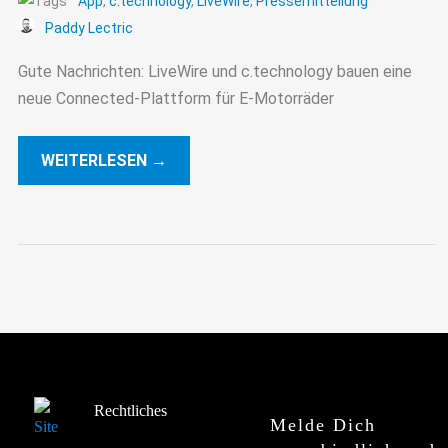
App
,
c.technology
,
LiveWire
,
Pressemitteilung
Paddy Lectric
Gute Nachrichten: LiveWire und c.technology bauen eine
neue Connected-Plattform für E-Motorräder
WEITERLESEN →
Rechtliches
Melde Dich