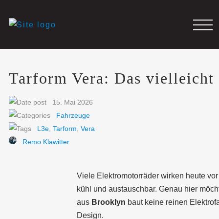
Tarform Vera: Das vielleicht
15. Mai 2026
Fahrzeuge
L3e
,
Tarform
,
Vera
Remo Klawitter
Viele Elektromotorräder wirken heute vor a
kühl und austauschbar. Genau hier möc
aus
Brooklyn
baut keine reinen Elektrof
Design.