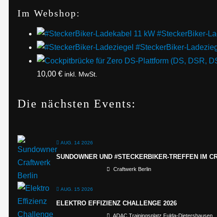
Im Webshop:
#SteckerBiker-L
#SteckerBiker-Ladezie
10,00
€
inkl. MwSt.
Die nächsten Events:
AUG. 14 2026
SUNDOWNER UND #STECKERBIKER-TREFFEN IM C
Craftwerk Berlin
AUG. 15 2026
ELEKTRO EFFIZIENZ CHALLENGE 2026
ADAC Trainingsplatz Fulda-Dietershausen