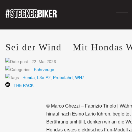
Sei der Wind – Mit Hondas
22. Mai 2026
Fahrzeuge
Honda
,
L3e-A2
,
Probefahrt
,
WN7
THE PACK
© Marco Ghezzi – Fabrizio Tiriolo | Wäh
hinauf nach Esino Lario führen, begleitet
Berührung umhüllt, denken wir an die W
Hondas erstes elektrisches Fun-Modell au