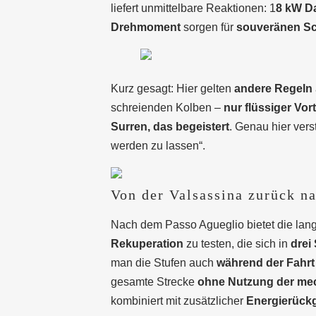
liefert unmittelbare Reaktionen: 1
8 kW D
Drehmoment
sorgen für
souveränen S
Kurz gesagt: Hier gelten
andere Regeln
schreienden Kolben –
nur flüssiger Vort
Surren, das begeistert
. Genau hier vers
werden zu lassen“.
Von der Valsassina zurück n
Nach dem Passo Agueglio bietet die lange
Rekuperation
zu testen, die sich in
drei
man die Stufen auch
während der Fahrt
gesamte Strecke
ohne Nutzung der me
kombiniert mit zusätzlicher
Energierück