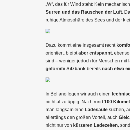
„W“, das für Wind steht: Kein mechanisch
Surren und das Rauschen der Luft
. D
ruhige Atmosphäre des Sees und der kle
Dazu kommt eine insgesamt recht
komfor
orientiert, bleibt
aber entspannt
, ebenso
sind – weniger jedoch für Menschen mit 
geformte Sitzbank
bereits
nach etwa ei
In Bellano legen wir auch einen
technis
nicht allzu üppig. Nach rund
100 Kilome
man langsam eine
Ladesäule
suchen, au
allerdings den großen Vorteil, auch
Glei
nicht nur von
kürzeren Ladezeiten
, son