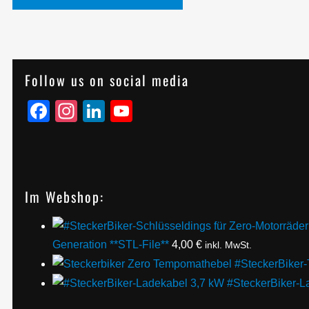
Follow us on social media
Facebook
Instagram
LinkedIn
YouTube
Im Webshop:
Generation **STL-File**
4,00
€
inkl. MwSt.
#SteckerBiker-
#SteckerBiker-L