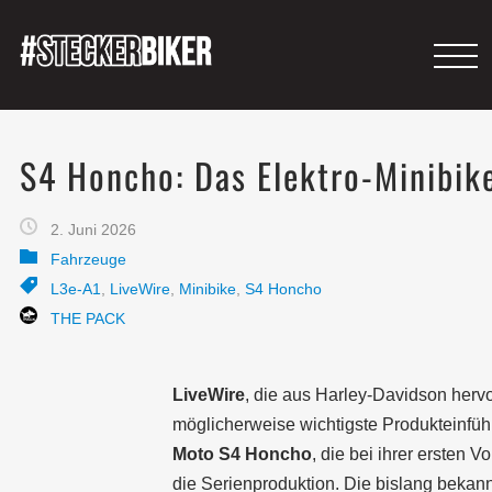
S4 Honcho: Das Elektro-Minibike
2. Juni 2026
Fahrzeuge
L3e-A1
,
LiveWire
,
Minibike
,
S4 Honcho
THE PACK
LiveWire
, die aus Harley-Davidson herv
möglicherweise wichtigste Produkteinfüh
Moto S4 Honcho
, die bei ihrer ersten 
die Serienproduktion. Die bislang beka