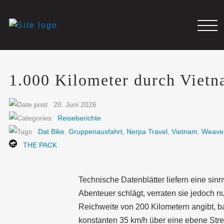
1.000 Kilometer durch Viet
20. Juni 2026
Reiseberichte
Dat Bike
,
Gruppenausfahrt
,
Nerpa Travel
,
Vietnam
,
Weave
THE PACK
Technische Datenblätter liefern eine sin
Abenteuer schlägt, verraten sie jedoch nu
Reichweite von 200 Kilometern angibt, ba
konstanten 35 km/h über eine ebene Strec