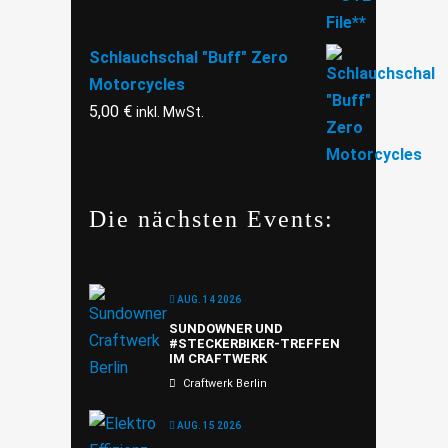
Schlauchschal "Buff" Zero
Motorcycles
5,00
€
inkl. MwSt.
Die nächsten Events:
AUG. 14 2026
SUNDOWNER UND
#STECKERBIKER-TREFFEN
IM CRAFTWERK
Craftwerk Berlin
AUG. 15 2026