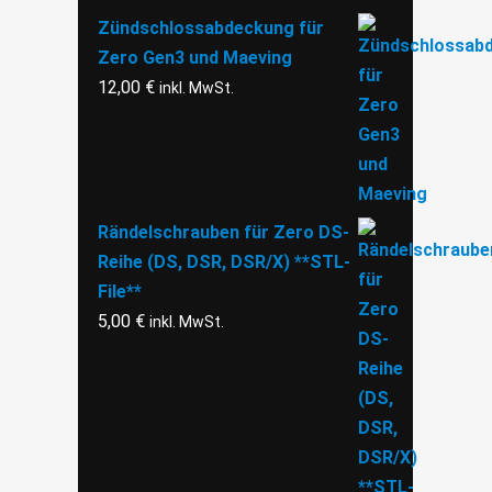
Zündschlossabdeckung für
Zero Gen3 und Maeving
12,00
€
inkl. MwSt.
Rändelschrauben für Zero DS-
Reihe (DS, DSR, DSR/X) **STL-
File**
5,00
€
inkl. MwSt.