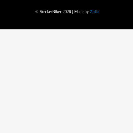
© SteckerBiker 2026 | Made by
Zofie