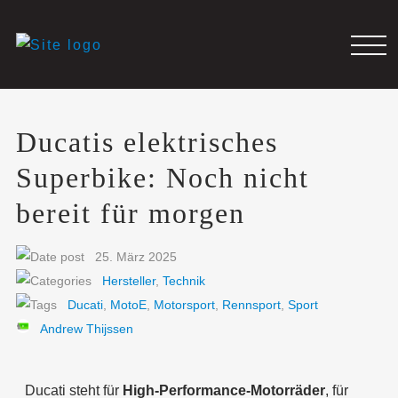
Ducatis elektrisches
Superbike: Noch nicht
bereit für morgen
25. März 2025
Hersteller
,
Technik
Ducati
,
MotoE
,
Motorsport
,
Rennsport
,
Sport
Andrew Thijssen
Ducati steht für
High-Performance-Motorräder
, für