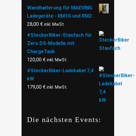
Wandhalterung für MAEVING
Ladegeräte - RM1S und RM2
28,00
€
inkl. MwSt.
#SteckerBiker-Staufach für
Zero DS-Modelle mit
ChargeTank
120,00
€
inkl. MwSt.
#SteckerBiker-Ladekabel 7,4
kW
179,00
€
inkl. MwSt.
Die nächsten Events: