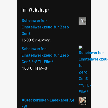
Im Webshop:
Scheinwerfer-
Einstellwerkzeug für Zero
Gen3
16,00
€
inkl. MwSt.
Scheinwerfer-
Einstellwerkzeug für Zero
Gen3 **STL-File**
4,00
€
inkl. MwSt.
#SteckerBiker-Ladekabel 7,4
kW