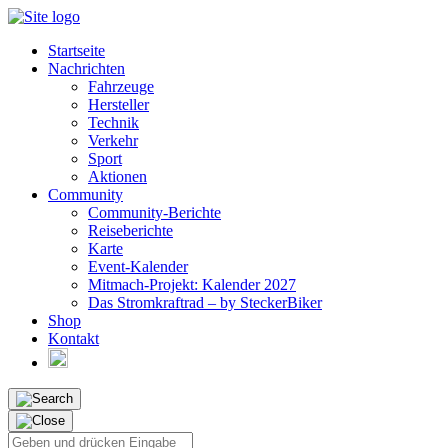
Startseite
Nachrichten
Fahrzeuge
Hersteller
Technik
Verkehr
Sport
Aktionen
Community
Community-Berichte
Reiseberichte
Karte
Event-Kalender
Mitmach-Projekt: Kalender 2027
Das Stromkraftrad – by SteckerBiker
Shop
Kontakt