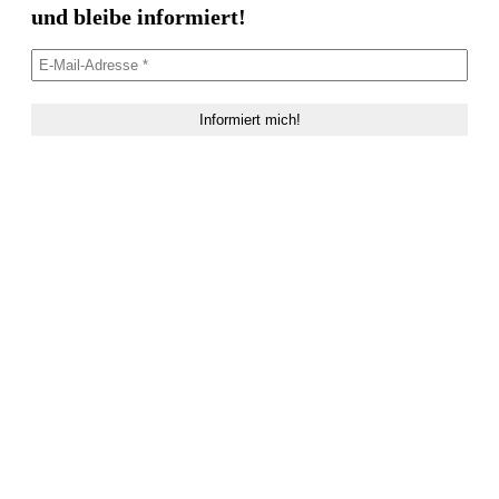
und bleibe informiert!
© SteckerBiker 2026 | Made by
Zofie