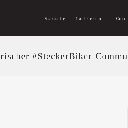
Startseite
Nachrichten
Comm
yrischer #SteckerBiker-Comm