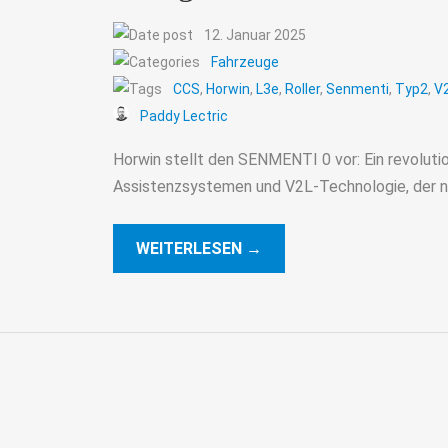
12. Januar 2025
Fahrzeuge
CCS
,
Horwin
,
L3e
,
Roller
,
Senmenti
,
Typ2
,
V
Paddy Lectric
Horwin stellt den SENMENTI 0 vor: Ein revolution
Assistenzsystemen und V2L-Technologie, der 
WEITERLESEN →