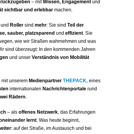
urückzugeben
– mit
Wissen, Engagement
und
ät sichtbar und erlebbar
machen.
und
Roller
sind
mehr
: Sie sind
Teil der
ise, sauber, platzsparend
und
effizient
. Sie
bewegen, wie wir Straßen wahrnehmen und was
ir sind überzeugt: In den kommenden Jahren
ägen
und unser
Verständnis von Mobilität
n mit unserem
Medienpartner
THEPACK
, eines
sten
internationalen
Nachrichtenportale
rund
 zwei Rädern
.
uch
– als
offenes Netzwerk
, das Erfahrungen
oneinander lernt
. Was heute beginnt,
eiter
: auf der Straße, im Austausch und bei