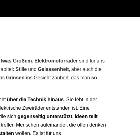
etwas Großem
.
Elektromotorräder
sind für uns
apitel:
Stille
und
Gelassenheit
, aber auch die
das
Grinsen
ins Gesicht zaubert, das man
so
eht
über die Technik hinaus
. Sie lebt in der
lektrische Zweiräder entstanden ist. Eine
 die sich
gegenseitig unterstützt
,
Ideen teilt
r treffen Menschen aufeinander, die offen denken
talten
wollen. Es ist für uns