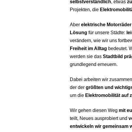
selbstverständlich
, etwas
z
Projekten, die
Elektromobilit
Aber
elektrische Motorräder
Lösung
für unsere Städte:
le
verändern, wie wir uns fort
Freiheit im Alltag
bedeutet. W
werden sie das
Stadtbild pr
grundlegend erneuern.
Dabei arbeiten wir zusamme
der der
größten und wichtig
um die
Elektromobilität auf
Wir gehen diesen Weg
mit e
teilt, Neues ausprobiert und
v
entwickeln wir gemeinsam w